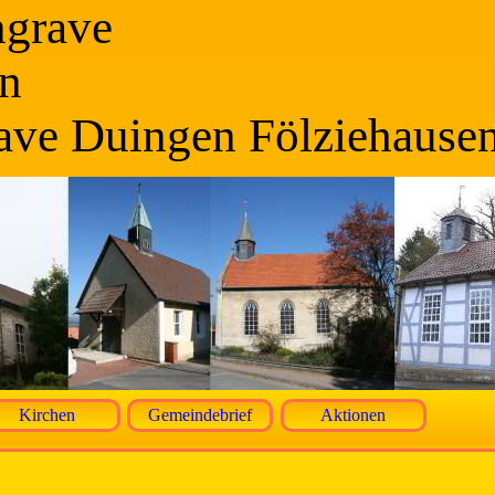
ngrave
n
ave Duingen Fölziehause
Kirchen
Gemeindebrief
Aktionen