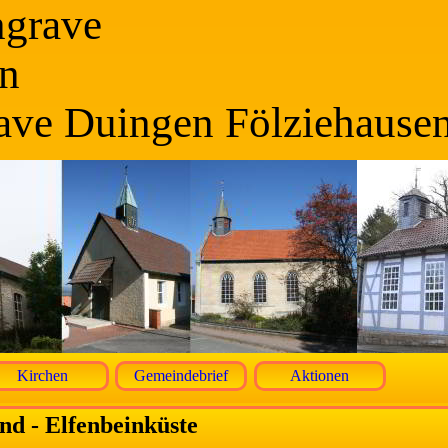
ngrave
n
ave Duingen Fölziehause
Kirchen
Gemeindebrief
Aktionen
nd - Elfenbeinküste