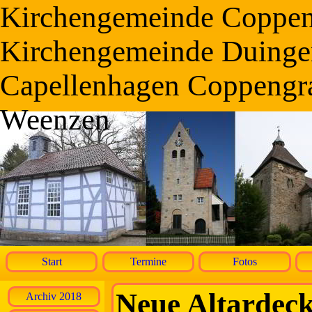
Kirchengemeinde Coppe
Kirchengemeinde Duinge
Capellenhagen Coppengr
Weenzen
Start
Termine
Fotos
Neue Altardecke
Archiv 2018