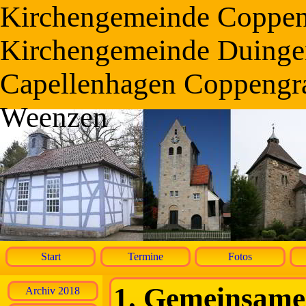
Kirchengemeinde Coppe
Kirchengemeinde Duinge
Capellenhagen Coppengr
Weenzen
Start
Termine
Fotos
1. Gemeinsame
Archiv 2018