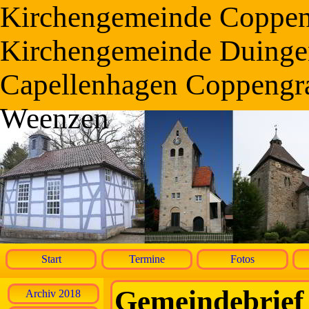
Kirchengemeinde Coppe
Kirchengemeinde Duinge
Capellenhagen Coppengr
Weenzen
Start
Termine
Fotos
Gemeindebrief
Archiv 2018