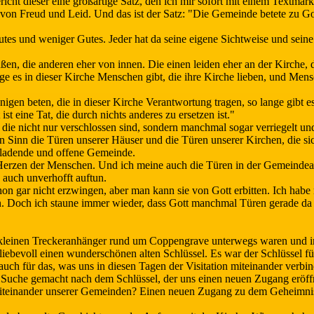
icht dieser eine großartige Satz, den ich mir sofort mit einem Textmarke
g von Freud und Leid. Und das ist der Satz: "Die Gemeinde betete zu G
tes und weniger Gutes. Jeder hat da seine eigene Sichtweise und sein
ßen, die anderen eher von innen. Die einen leiden eher an der Kirche, d
nge es in dieser Kirche Menschen gibt, die ihre Kirche lieben, und Men
enigen beten, die in dieser Kirche Verantwortung tragen, so lange gibt
st eine Tat, die durch nichts anderes zu ersetzen ist."
die nicht nur verschlossen sind, sondern manchmal sogar verriegelt un
n Sinn die Türen unserer Häuser und die Türen unserer Kirchen, die sic
inladende und offene Gemeinde.
Herzen der Menschen. Und ich meine auch die Türen in der Gemeindearb
 auch unverhofft auftun.
on gar nicht erzwingen, aber man kann sie von Gott erbitten. Ich habe 
. Doch ich staune immer wieder, dass Gott manchmal Türen gerade da au
kleinen Treckeranhänger rund um Coppengrave unterwegs waren und i
liebevoll einen wunderschönen alten Schlüssel. Es war der Schlüssel fü
uch für das, was uns in diesen Tagen der Visitation miteinander verbin
ie Suche gemacht nach dem Schlüssel, der uns einen neuen Zugang erö
einander unserer Gemeinden? Einen neuen Zugang zu dem Geheimnis d