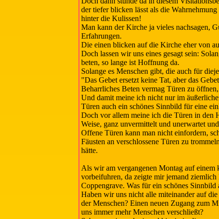
Doch dann stünde da in diesem Visitationsber
der tiefer blicken lässt als die Wahrnehmun
hinter die Kulissen!
Man kann der Kirche ja vieles nachsagen, Gu
Erfahrungen.
Die einen blicken auf die Kirche eher von au
Doch lassen wir uns eines gesagt sein: Sola
beten, so lange ist Hoffnung da.
Solange es Menschen gibt, die auch für diej
"Das Gebet ersetzt keine Tat, aber das Gebet i
Beharrliches Beten vermag Türen zu öffnen, 
Und damit meine ich nicht nur im äußerliche
Türen auch ein schönes Sinnbild für eine e
Doch vor allem meine ich die Türen in den 
Weise, ganz unvermittelt und unerwartet und
Offene Türen kann man nicht einfordern, sch
Fäusten an verschlossene Türen zu trommeln
hätte.
Als wir am vergangenen Montag auf einem 
vorbeifuhren, da zeigte mir jemand ziemlich 
Coppengrave. Was für ein schönes Sinnbild a
Haben wir uns nicht alle miteinander auf d
der Menschen? Einen neuen Zugang zum Mit
uns immer mehr Menschen verschließt?