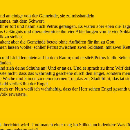
nd an einige von der Gemeinde, sie zu misshandeln.
hannes, mit dem Schwert.
 fuhr er fort und nahm auch Petrus gefangen. Es waren aber eben die Ta
n ins Gefängnis und überantwortete ihn vier Abteilungen von je vier Sol
k zu stellen.
lten; aber die Gemeinde betete ohne Aufhören für ihn zu Gott.
ren lassen wollte, schlief Petrus zwischen zwei Soldaten, mit zwei Ket
und Licht leuchtete auf in dem Raum; und er stieß Petrus in die Seite 
Händen.
nd zieh deine Schuhe an! Und er tat es. Und er sprach zu ihm: Wirf d
ste nicht, dass das wahrhaftig geschehe durch den Engel, sondern mein
e Wache und kamen zu dem eisernen Tor, das zur Stadt führt; das tat sic
bald verließ ihn der Engel.
rach er: Nun weiß ich wahrhaftig, dass der Herr seinen Engel gesandt
Volk erwartete.
da berichtet wird. Und manch einer mag im Stillen auch denken: Was für
bar, um wahr zu sein?