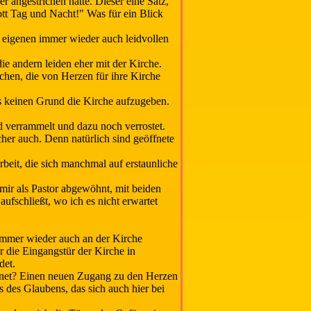
r angestrichen hätte. Dieser eine Satz,
ott Tag und Nacht!" Was für ein Blick
e eigenen immer wieder auch leidvollen
ie andern leiden eher mit der Kirche.
schen, die von Herzen für ihre Kirche
 es keinen Grund die Kirche aufzugeben.
d verrammelt und dazu noch verrostet.
her auch. Denn natürlich sind geöffnete
eit, die sich manchmal auf erstaunliche
mir als Pastor abgewöhnt, mit beiden
fschließt, wo ich es nicht erwartet
mmer wieder auch an der Kirche
r die Eingangstür der Kirche in
det.
ffnet? Einen neuen Zugang zu den Herzen
es Glaubens, das sich auch hier bei