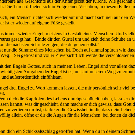
derbare alte Geschichte aus der Anfangszeit der Kirche. Wie geschah e
h: Die Türen öffneten sich in Folge einer Visitation, in diesem Falle e
sich, ein Mensch richtet sich wieder auf und macht sich neu auf den We
r ist er wieder auf eigene Füße gestellt.
immer wieder Engel, meistens in Gestalt eines Menschen. Und viellei
etrus gesagt hat: "Binde dir den Gürtel um und zieh deine Schuhe an 
n die nächsten Schritte zeigen, die du gehen sollst."
st nur die Stimme eines Menschen ist. Doch auf einmal spüren wir, das
n Weg!" Sei getrost und voller Zuversicht! Ich werde die verschlossenen
or mit den Engeln Gottes, auch in meinem Leben. Engel sind vor allem d
d wichtigsten Aufgaben der Engel ist es, uns auf unserem Weg zu ermu
iv und außerordentlich einfühlsam.
 Engel drei Engel zu Wort kommen lassen, die mir persönlich sehr viel b
it.
Wenn dich die Kapriolen des Lebens durchgeschüttelt haben, lasse er 
fassen kannst, was dir geschieht, dann mache er dich gewiss, dass Gott 
zu verlieren drohst, stärke er die Gewissheit in dir, dass dein Leben s
völlig allein, öffne er dir die Augen für die Menschen, bei denen du di
enn dich ein Schicksalsschlag getroffen hat! Wenn du in deinem Schmer