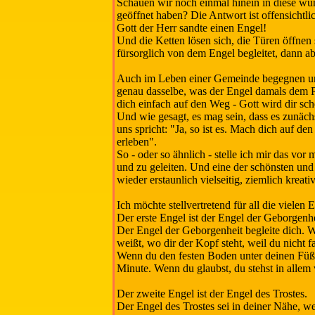
Schauen wir noch einmal hinein in diese wun
geöffnet haben? Die Antwort ist offensichtlic
Gott der Herr sandte einen Engel!
Und die Ketten lösen sich, die Türen öffnen 
fürsorglich von dem Engel begleitet, dann abe
Auch im Leben einer Gemeinde begegnen uns 
genau dasselbe, was der Engel damals dem P
dich einfach auf den Weg - Gott wird dir scho
Und wie gesagt, es mag sein, dass es zunäch
uns spricht: "Ja, so ist es. Mach dich auf de
erleben".
So - oder so ähnlich - stelle ich mir das v
und zu geleiten. Und eine der schönsten un
wieder erstaunlich vielseitig, ziemlich kreat
Ich möchte stellvertretend für all die vielen
Der erste Engel ist der Engel der Geborgenhe
Der Engel der Geborgenheit begleite dich. 
weißt, wo dir der Kopf steht, weil du nicht 
Wenn du den festen Boden unter deinen Füßen 
Minute. Wenn du glaubst, du stehst in allem 
Der zweite Engel ist der Engel des Trostes.
Der Engel des Trostes sei in deiner Nähe, w