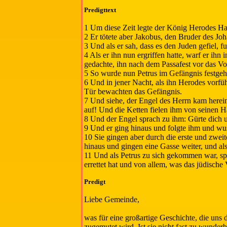
Predigttext
1 Um diese Zeit legte der König Herodes Ha
2 Er tötete aber Jakobus, den Bruder des Jo
3 Und als er sah, dass es den Juden gefiel,
4 Als er ihn nun ergriffen hatte, warf er ih
gedachte, ihn nach dem Passafest vor das Vol
5 So wurde nun Petrus im Gefängnis festgeha
6 Und in jener Nacht, als ihn Herodes vorfüh
Tür bewachten das Gefängnis.
7 Und siehe, der Engel des Herrn kam herein 
auf! Und die Ketten fielen ihm von seinen 
8 Und der Engel sprach zu ihm: Gürte dich u
9 Und er ging hinaus und folgte ihm und wus
10 Sie gingen aber durch die erste und zweit
hinaus und gingen eine Gasse weiter, und als
11 Und als Petrus zu sich gekommen war, sp
errettet hat und von allem, was das jüdische 
Predigt
Liebe Gemeinde,
was für eine großartige Geschichte, die uns 
zugemutet wird. Ist sie nicht fast zu wunder