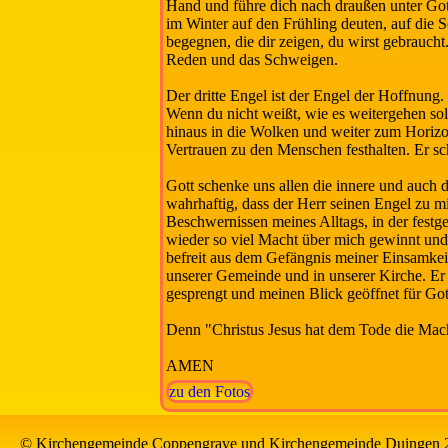
Hand und führe dich nach draußen unter Got
im Winter auf den Frühling deuten, auf die 
begegnen, die dir zeigen, du wirst gebraucht
Reden und das Schweigen.
Der dritte Engel ist der Engel der Hoffnung.
Wenn du nicht weißt, wie es weitergehen so
hinaus in die Wolken und weiter zum Horizon
Vertrauen zu den Menschen festhalten. Er sch
Gott schenke uns allen die innere und auch 
wahrhaftig, dass der Herr seinen Engel zu mi
Beschwernissen meines Alltags, in der festge
wieder so viel Macht über mich gewinnt und
befreit aus dem Gefängnis meiner Einsamkeit
unserer Gemeinde und in unserer Kirche. Er
gesprengt und meinen Blick geöffnet für Got
Denn "Christus Jesus hat dem Tode die Mac
AMEN
zu den Fotos
© Kirchengemeinde Coppengrave und Kirchengemeinde Duingen 