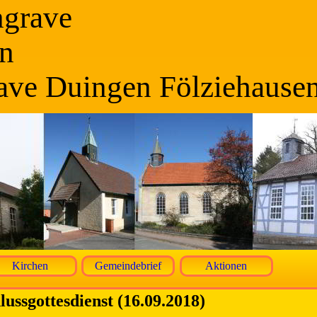
ngrave
n
ave Duingen Fölziehause
Kirchen
Gemeindebrief
Aktionen
lussgottesdienst (16.09.2018)