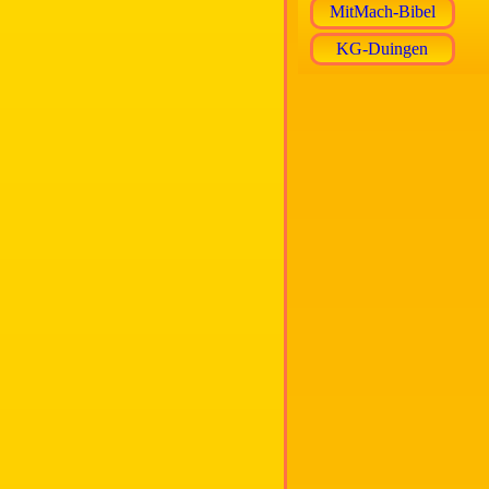
MitMach-Bibel
KG-Duingen