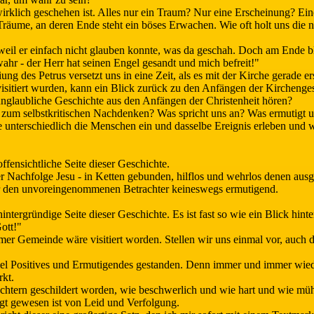
 wirklich geschehen ist. Alles nur ein Traum? Nur eine Erscheinung? Ein
Träume, an deren Ende steht ein böses Erwachen. Wie oft holt uns die nü
eil er einfach nicht glauben konnte, was da geschah. Doch am Ende bli
ahr - der Herr hat seinen Engel gesandt und mich befreit!"
g des Petrus versetzt uns in eine Zeit, als es mit der Kirche gerade er
sitiert wurden, kann ein Blick zurück zu den Anfängen der Kirchenges
nglaubliche Geschichte aus den Anfängen der Christenheit hören?
um selbstkritischen Nachdenken? Was spricht uns an? Was ermutigt uns
ie unterschiedlich die Menschen ein und dasselbe Ereignis erleben und 
ffensichtliche Seite dieser Geschichte.
 der Nachfolge Jesu - in Ketten gebunden, hilflos und wehrlos denen ausg
 für den unvoreingenommenen Betrachter keineswegs ermutigend.
intergründige Seite dieser Geschichte. Es ist fast so wie ein Blick hint
ott!"
emer Gemeinde wäre visitiert worden. Stellen wir uns einmal vor, auch 
r viel Positives und Ermutigendes gestanden. Denn immer und immer wied
rkt.
üchtern geschildert worden, wie beschwerlich und wie hart und wie m
gt gewesen ist von Leid und Verfolgung.