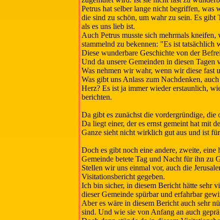
Petrus hat selber lange nicht begriffen, was
die sind zu schön, um wahr zu sein. Es gibt 
als es uns lieb ist.
Auch Petrus musste sich mehrmals kneifen, w
stammelnd zu bekennen: "Es ist tatsächlich w
Diese wunderbare Geschichte von der Befreiun
Und da unsere Gemeinden in diesen Tagen vi
Was nehmen wir wahr, wenn wir diese fast u
Was gibt uns Anlass zum Nachdenken, auch z
Herz? Es ist ja immer wieder erstaunlich, w
berichten.
Da gibt es zunächst die vordergründige, die o
Da liegt einer, der es ernst gemeint hat mit
Ganze sieht nicht wirklich gut aus und ist
Doch es gibt noch eine andere, zweite, eine h
Gemeinde betete Tag und Nacht für ihn zu G
Stellen wir uns einmal vor, auch die Jerusal
Visitationsbericht gegeben.
Ich bin sicher, in diesem Bericht hätte seh
dieser Gemeinde spürbar und erfahrbar gewi
Aber es wäre in diesem Bericht auch sehr n
sind. Und wie sie von Anfang an auch geprä