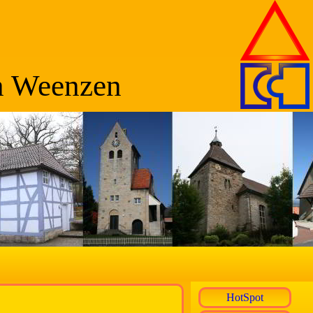
n Weenzen
HotSpot