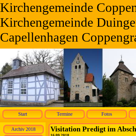
Kirchengemeinde Coppe
Kirchengemeinde Duinge
Capellenhagen Coppengr
Start
Termine
Fotos
Visitation Predigt im Absch
Archiv 2018
16.09.2018