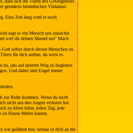
s, dass sich die Türen des Gefängnisses
iner geradezu himmlischen Visitation:
g. Eine Zeit lang wird er noch
cht sagt so ein Mensch uns zunächst
und wirf dir deinen Mantel um" Mach
s Gott selber durch diesen Menschen zu
 Türen für dich auftun, du wirst es
azu da, uns auf unserm Weg zu begleiten
tigen. Und dabei sind Engel immer
edeuten.
dich zur Ruhe kommen. Wenn du nicht
dich nicht aus den Augen verloren hat.
ich zu leben lohnt. jeden Tag, jede
ch zu Hause fühlen kannst.
z wie gelähmt bist, nehme er dich an die