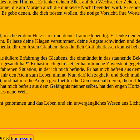
tes freien Himmel. Er lenke deinen Blick auf den Wechsel der Zeiten,
Sonne, die am Morgen auch die dunkelste Nacht beenden wird. Er sende
. Er gebe denen, die dich trösten wollen, die nötige Vorsicht, ihre Wort
ll, mache er dein Herz stark und deine Träume lebendig. Er lenke dei
t. Er lasse deine Klagen verstummen, deine Ängste schwinden und dein
enke dir den festen Glauben, dass du dich Gott überlassen kannst bei a
die äußere Erfahrung des Glaubens, die einmündet in das staunende Be
r gesandt hat!" Er hast mich getröstet, er hat mir neue Zuversicht geg
fahrenen Situation, in der ich mich befinde. Er hat mich befreit aus d
 mir den Atem zum Leben nimmt. Nun darf ich zaghaft, und doch mutig
, und hat mir die Augen geöffnet für die Gemeinschaft deren, die mit J
 hat mich befreit aus dem Gefängnis meiner selbst, hat den engen Hor
tes neue Welt.
ht genommen und das Leben und ein unvergängliches Wesen ans Licht
2018
Impressum