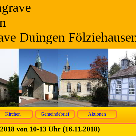
ngrave
n
ave Duingen Fölziehause
Kirchen
Gemeindebrief
Aktionen
2018 von 10-13 Uhr (16.11.2018)