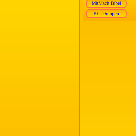
MitMach-Bibel
KG-Duingen