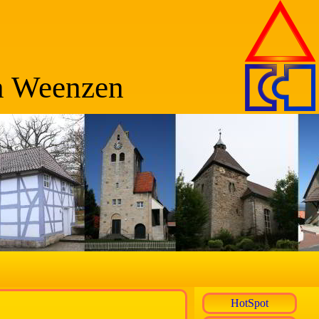
n Weenzen
HotSpot