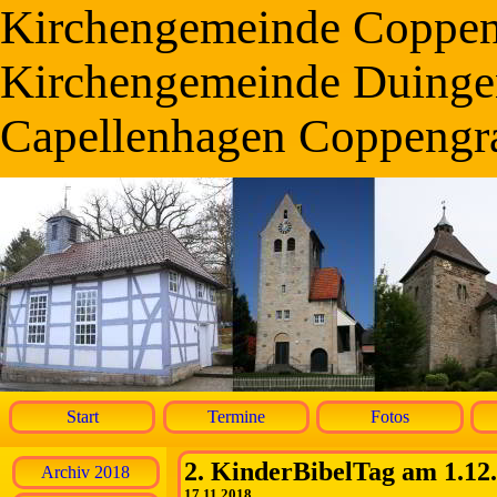
Kirchengemeinde Coppe
Kirchengemeinde Duinge
Capellenhagen Coppengr
Start
Termine
Fotos
2. KinderBibelTag am 1.12.
Archiv 2018
17.11.2018