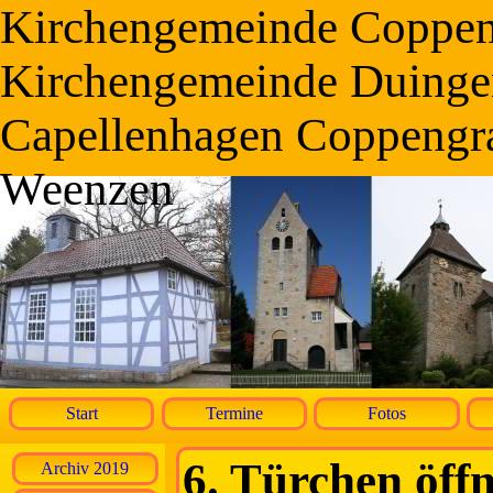
Kirchengemeinde Coppe
Kirchengemeinde Duinge
Capellenhagen Coppengr
Weenzen
Start
Termine
Fotos
6. Türchen öffn
Archiv 2019