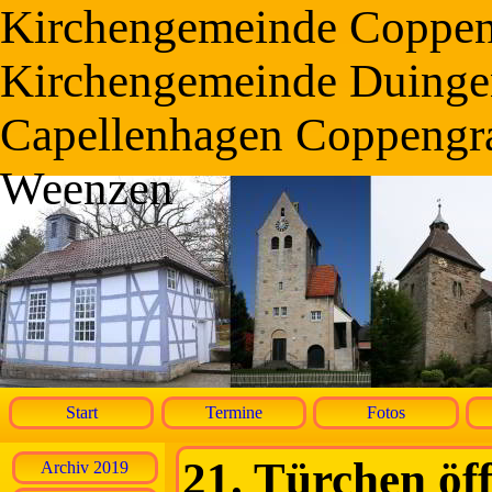
Kirchengemeinde Coppe
Kirchengemeinde Duinge
Capellenhagen Coppengr
Weenzen
Start
Termine
Fotos
21. Türchen öff
Archiv 2019