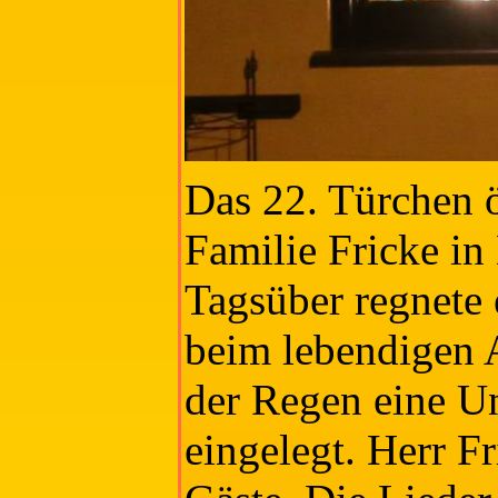
Das 22. Türchen ö
Familie Fricke in
Tagsüber regnete
beim lebendigen 
der Regen eine U
eingelegt. Herr F