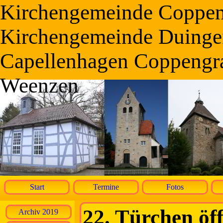
Kirchengemeinde Coppe
Kirchengemeinde Duinge
Capellenhagen Coppengr
Weenzen
Start
Termine
Fotos
22. Türchen öff
Archiv 2019