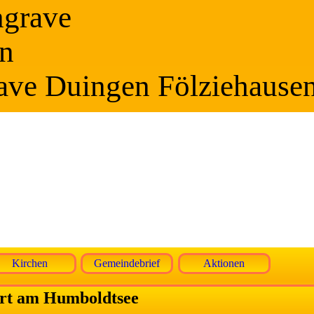
ngrave
n
ave Duingen Fölziehause
Kirchen
Gemeindebrief
Aktionen
hrt am Humboldtsee