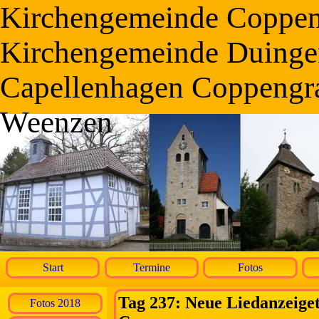
Kirchengemeinde Coppe
Kirchengemeinde Duinge
Capellenhagen Coppengr
Weenzen
Start
Termine
Fotos
Tag 237: Neue Liedanzeigeta
Fotos 2018