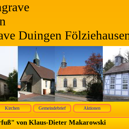
ngrave
n
ave Duingen Fölziehause
Kirchen
Gemeindebrief
Aktionen
fuß" von Klaus-Dieter Makarowski