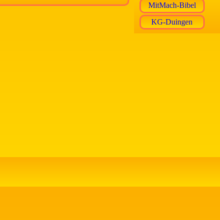
MitMach-Bibel
KG-Duingen