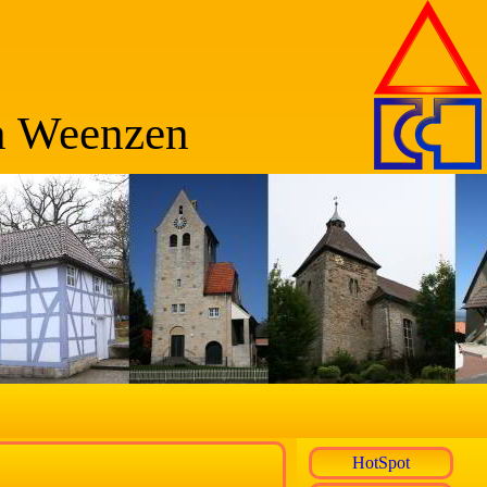
n Weenzen
HotSpot