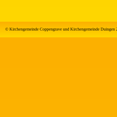
© Kirchengemeinde Coppengrave und Kirchengemeinde Duingen 