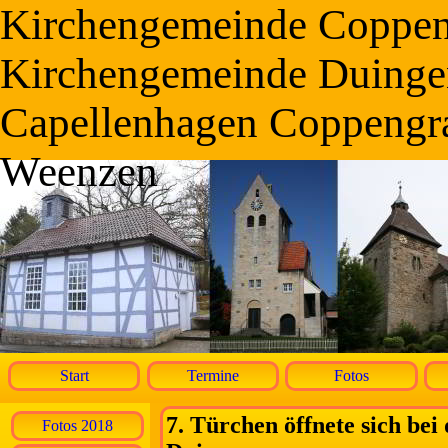
Kirchengemeinde Coppe
Kirchengemeinde Duinge
Capellenhagen Coppengr
Weenzen
Start
Termine
Fotos
7. Türchen öffnete sich bei
Fotos 2018