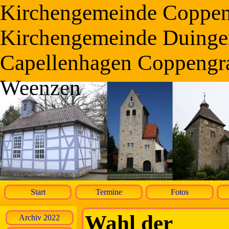
Kirchengemeinde Coppe
Kirchengemeinde Duinge
Capellenhagen Coppengr
Weenzen
Start
Termine
Fotos
Wahl der
Archiv 2022