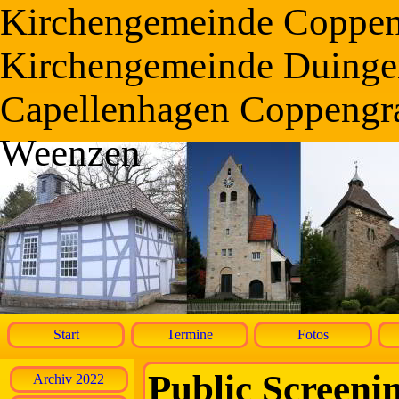
Kirchengemeinde Coppe
Kirchengemeinde Duinge
Capellenhagen Coppengr
Weenzen
Start
Termine
Fotos
Public Screenin
Archiv 2022