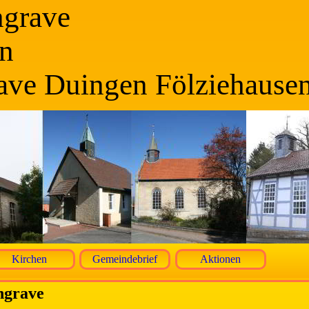
ngrave
n
ave Duingen Fölziehause
Kirchen
Gemeindebrief
Aktionen
ngrave