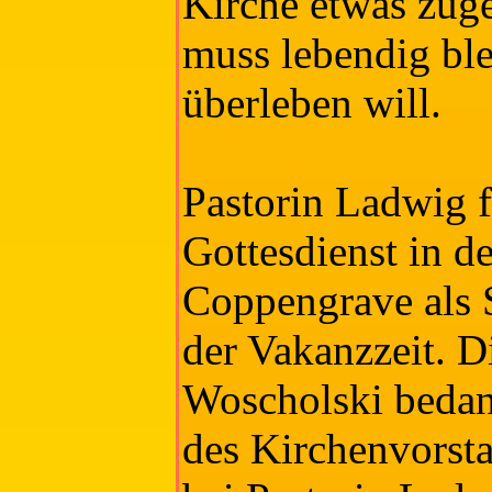
Kirche etwas zuge
muss lebendig ble
überleben will.
Pastorin Ladwig fe
Gottesdienst in 
Coppengrave als S
der Vakanzzeit. D
Woscholski bedan
des Kirchenvorst