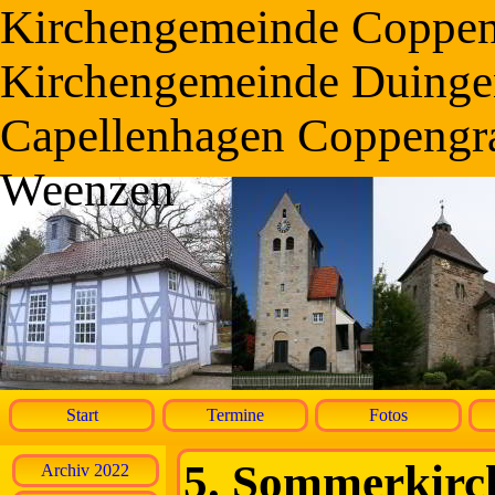
Kirchengemeinde Coppe
Kirchengemeinde Duinge
Capellenhagen Coppengr
Weenzen
Start
Termine
Fotos
5. Sommerkirc
Archiv 2022