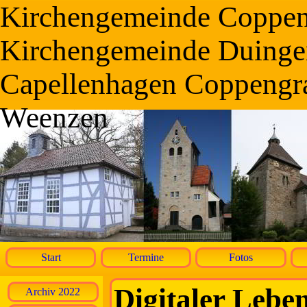
Kirchengemeinde Coppe
Kirchengemeinde Duinge
Capellenhagen Coppengr
Weenzen
Start
Termine
Fotos
Digitaler Lebe
Archiv 2022