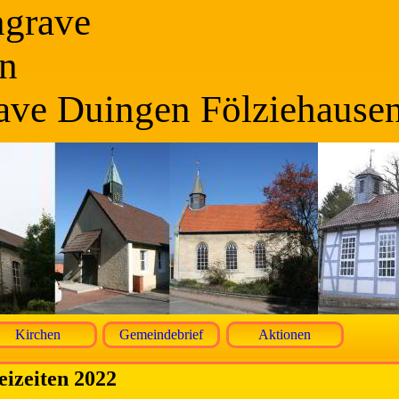
ngrave
n
ave Duingen Fölziehause
Kirchen
Gemeindebrief
Aktionen
eizeiten 2022