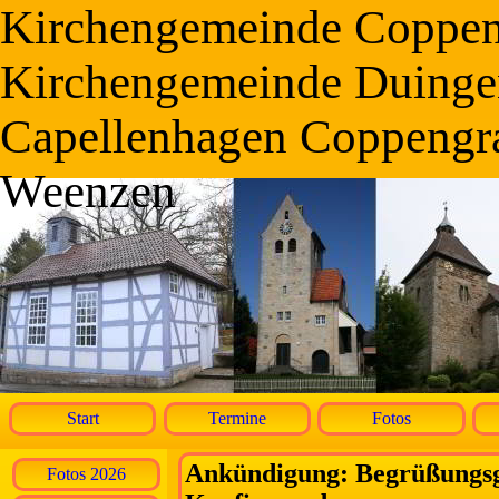
Kirchengemeinde Coppe
Kirchengemeinde Duinge
Capellenhagen Coppengr
Weenzen
Start
Termine
Fotos
Ankündigung: Begrüßungsgo
Fotos 2026