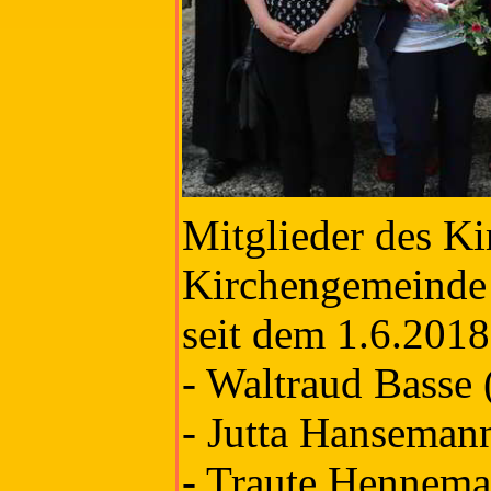
Mitglieder des Ki
Kirchengemeinde
seit dem 1.6.2018
- Waltraud Basse (
- Jutta Hanseman
- Traute Hennem