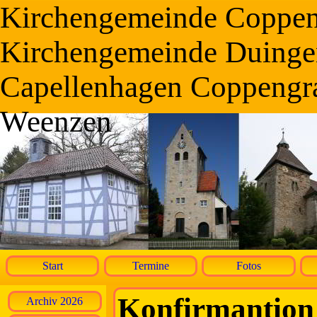
Kirchengemeinde Coppe
Kirchengemeinde Duinge
Capellenhagen Coppengr
Weenzen
Start
Termine
Fotos
Konfirmantion
Archiv 2026