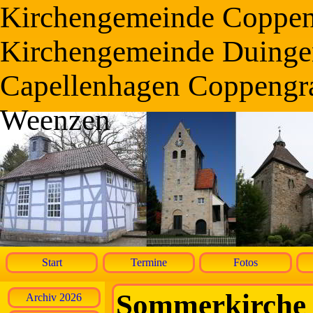
Kirchengemeinde Coppe
Kirchengemeinde Duinge
Capellenhagen Coppengr
Weenzen
Start
Termine
Fotos
Sommerkirche
Archiv 2026